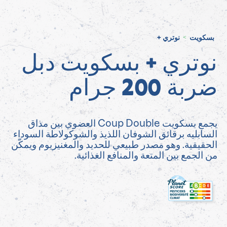
بسكويت
نوتري +
>
نوتري + بسكويت دبل
ضربة 200 جرام
يجمع بسكويت Coup Double العضوي بين مذاق
السابليه برقائق الشوفان اللذيذ والشوكولاطة السوداء
الحقيقية. وهو مصدر طبيعي للحديد والمغنيزيوم ويمكّن
من الجمع بين المتعة والمنافع الغذائية.