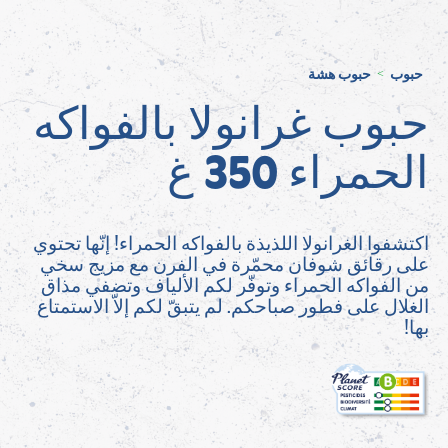
حبوب
حبوب هشة
>
حبوب غرانولا بالفواكه
الحمراء 350 غ
اكتشفوا الغرانولا اللذيذة بالفواكه الحمراء! إنّها تحتوي
على رقائق شوفان محمّرة في الفرن مع مزيج سخي
من الفواكه الحمراء وتوفّر لكم الألياف وتضفي مذاق
الغلال على فطور صباحكم. لم يتبقّ لكم إلاّ الاستمتاع
بها!