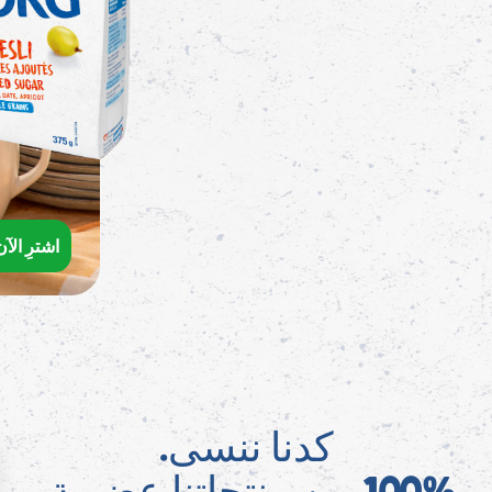
اشترِ الآن
كدنا ننسى.
100% من منتجاتنا عضوية،