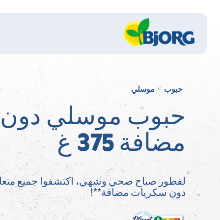
حبوب
موسلي
>
حبوب موسلي دون 
مضافة 375 غ
لفطور صباح صحي وشهي، اكتشفوا جميع متعا
دون سكريات مضافة**!