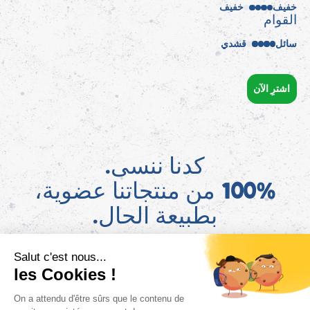
خفيف
خفيف
القوام
سائل
قشدي
اشترِ الآن
كدنا ننسى.
100% من منتجاتنا عضوية،
بطبيعة الحال.