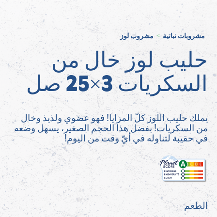
مشروبات نباتية
مشروب لوز
>
حليب لوز خال من
السكريات 3×25 صل
يملك حليب اللوز كلّ المزايا! فهو عضوي ولذيذ وخال
من السكريات! بفضل هذا الحجم الصغير، يسهل وضعه
في حقيبة لتناوله في أيّ وقت من اليوم!
الطعم