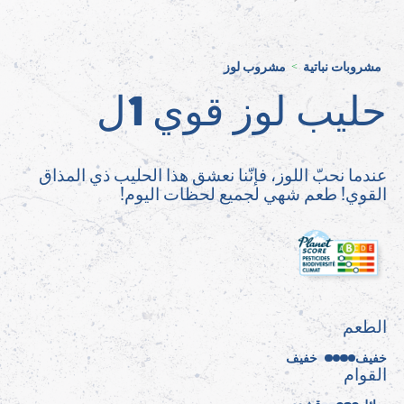
مشروبات نباتية
مشروب لوز
>
حليب لوز قوي 1ل
عندما نحبّ اللوز، فإنّنا نعشق هذا الحليب ذي المذاق
القوي! طعم شهي لجميع لحظات اليوم!
الطعم
خفيف
خفيف
القوام