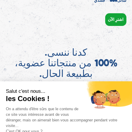
سائل
قشدي
اشترِ الآن
كدنا ننسى.
100% من منتجاتنا عضوية،
بطبيعة الحال.
AR