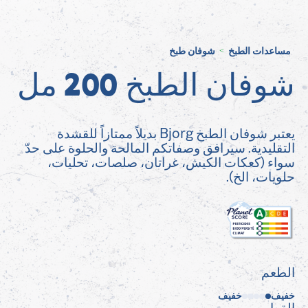
مساعدات الطبخ
شوفان طبخ
>
شوفان الطبخ 200 مل
يعتبر شوفان الطبخ Bjorg بديلاً ممتازاً للقشدة
التقليدية. سيرافق وصفاتكم المالحة والحلوة على حدّ
سواء (كعكات الكيش، غراتان، صلصات، تحليات،
حلويات، الخ).
الطعم
خفيف
خفيف