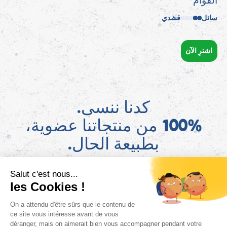
القوام
سائل
قشدي
اشترِ الآن
كدنا ننسى.
100% من منتجاتنا عضوية،
بطبيعة الحال.
AR