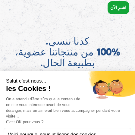
اشترِ الآن
كدنا ننسى.
100% من منتجاتنا عضوية،
بطبيعة الحال.
AR
اعثروا على معلومات قانون AGEC الخاصة بمنتجاتنا على موقع ConsoTrust >
https://loi-agec.org/fr