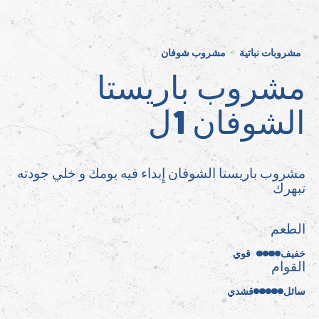
مشروبات نباتية
مشروب شوفان
>
مشروب باريستا
الشوفان 1ل
مشروب باريستا الشوفان إِبداء فيه يومك و خلي جودته
تبهرك
الطعم
خفيف
قوي
القوام
سائل
قشدي