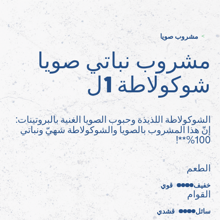
مشروب صويا
>
مشروب نباتي صويا
شوكولاطة 1ل
الشوكولاطة اللذيذة وحبوب الصويا الغنية بالبروتينات:
إنّ هذا المشروب بالصويا والشوكولاطة شهيّ ونباتي
100%**!
الطعم
خفيف
قوي
القوام
سائل
قشدي