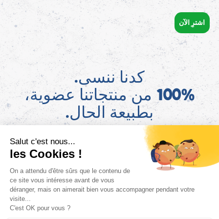
اشترِ الآن
كدنا ننسى.
100% من منتجاتنا عضوية،
بطبيعة الحال.
AR
اعثروا على معلومات قانون AGEC الخاصة بمنتجاتنا على موقع ConsoTrust >