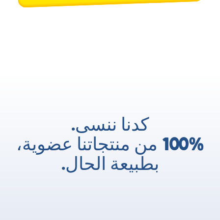
كدنا ننسى.
100% من منتجاتنا عضوية،
بطبيعة الحال.