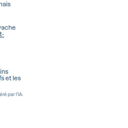
mais
 vache
t-
ins
s et les
ré par l’IA.