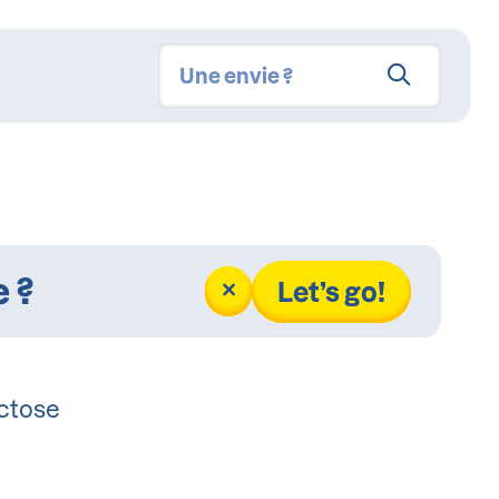
Let’s go!
actose