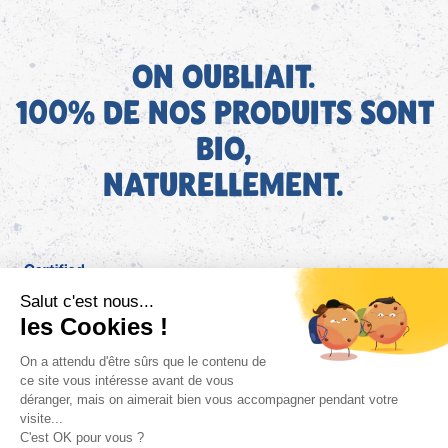
ON OUBLIAIT.
100% DE NOS PRODUITS SONT
BIO,
NATURELLEMENT.
FR
Bjorg pour les pros
Instagram
Facebook
Tiktok
Pinterest
Mentions légales
Politique de confidentialité
Conditions générales d'utilisation
Cookies
Retrouvez les informations AGEC de nos produits sur le site
FAQ/Contact