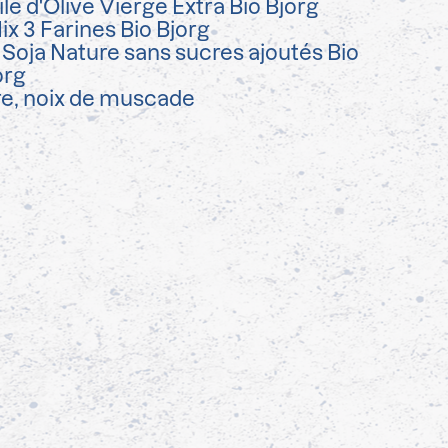
le d'Olive Vierge Extra Bio Bjorg
ix 3 Farines Bio Bjorg
 Soja Nature sans sucres ajoutés Bio
org
vre, noix de muscade