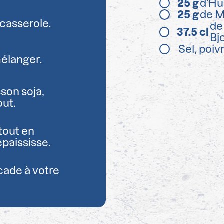
25
g
d’Hui
25
g
de M
 casserole.
de
37.5
cl
Bj
Sel, poi
mélanger.
sson soja,
ut.
tout en
paississe.
scade à votre