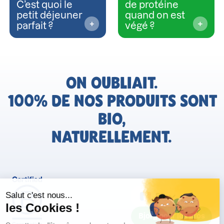
C’est quoi le
de protéine
petit déjeuner
quand on est
parfait ?
végé ?
ON OUBLIAIT.
100% DE NOS PRODUITS SONT
BIO,
NATURELLEMENT.
FR
Bjorg pour les pros