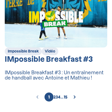
Impossible Break
Vidéo
IMpossible Breakfast #3
IMpossible Breakfast #3 : Un entraînement
de handball avec Antoine et Mathieu !
1
2
3
4
...
15
PAGE
PAGE
PAGE
PAGE
PAGE