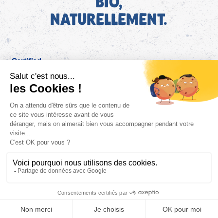
BIO,
NATURELLEMENT.
FR
Bjorg pour les pros
Instagram
Facebook
Tiktok
Pinterest
Mentions légales
Politique de confidentialité
Conditions générales d'utilisation
Cookies
Retrouvez les informations AGEC de nos produits sur le site
FAQ/Contact
ConsoTrust >
https://loi-agec.org/fr
This site is registered on
wpml.org
as a development site. Switch to a production
site key to
remove this banner
.