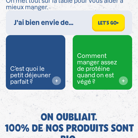
On met tout sur la table pour vous aider à
mieux manger.
LET'S GO
Comment
manger assez
C’est quoi le
de protéine
petit déjeuner
quand on est
parfait ?
végé ?
ON OUBLIAIT.
100% DE NOS PRODUITS SONT