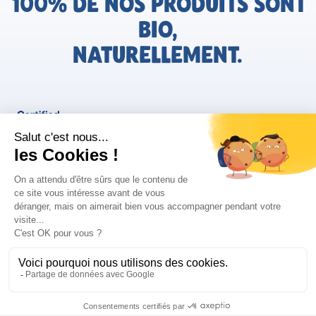
100% DE NOS PRODUITS SONT
BIO,
NATURELLEMENT.
FR
Bjorg pour les pros
Instagram
Facebook
Tiktok
Pinterest
Mentions légales
Politique de confidentialité
Conditions générales d'utilisation
Cookies
Retrouvez les informations AGEC de nos produits sur le site
FAQ/Contact
ConsoTrust >
https://loi-agec.org/fr
This site is registered on
wpml.org
as a development site. Switch to a production