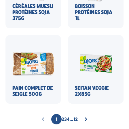
CÉRÉALES MUESLI
BOISSON
PROTÉINES SOJA
PROTÉINES SOJA
375G
1L
PAIN COMPLET DE
SEITAN VEGGIE
SEIGLE 500G
2X85G
1
2
3
4
...
12
PAGE
PAGE
PAGE
PAGE
PAGE