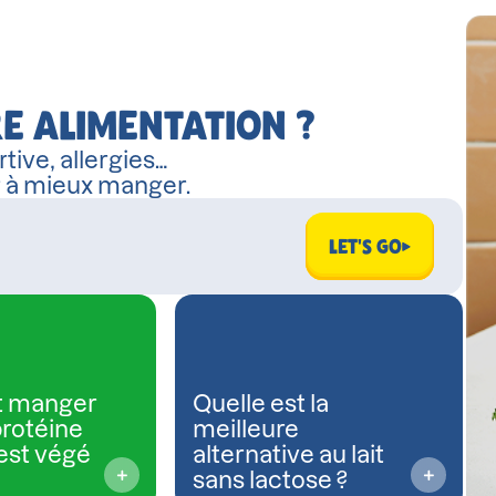
E ALIMENTATION ?
tive, allergies…
r à mieux manger.
LET'S GO
 manger
Quelle est la
protéine
meilleure
est végé
alternative au lait
sans lactose ?