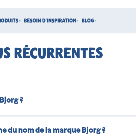
RODUITS
BESOIN D'INSPIRATION
BLOG
US RÉCURRENTES
Bjorg ?
 partie de l’entreprise Bjorg et compagnie, fi
ne est le nouveau nom que nous avons chois
0 ans.
ine du nom de la marque Bjorg ?