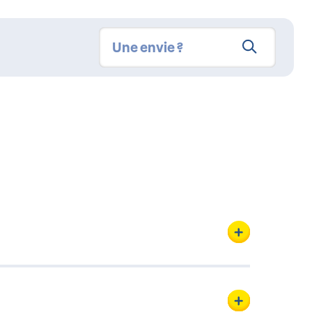
liale française d’Ecotone
i pour notre maison mère