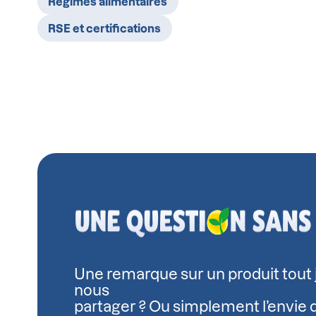
Régimes alimentaires
Créée en 1765, Ecot
Malgré sa consonna
Wessanen et son cou
RSE et certifications
Saint Genis Laval (p
vendait des céréal
fabrication et la di
C’est une diététici
au plus grand nombr
Découvrez notre ma
qualititative sur le 
Une remarque sur un produit tout 
nous
partager ? Ou simplement l’envie 