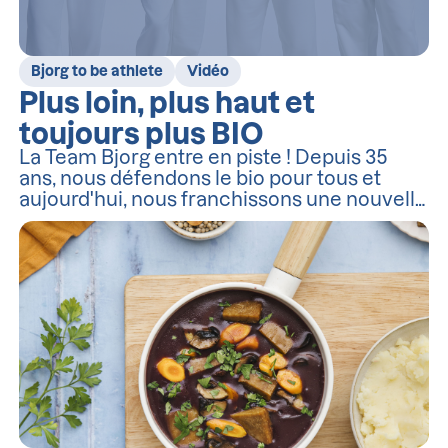
Bjorg to be athlete
Vidéo
Plus loin, plus haut et
toujours plus BIO
La Team Bjorg entre en piste ! Depuis 35
ans, nous défendons le bio pour tous et
aujourd'hui, nous franchissons une nouvelle
étape en nous associant à cinq athlètes de
haut niveau qui auront une mission :
montrer comment performance et
alimentation bio sont indissociables.