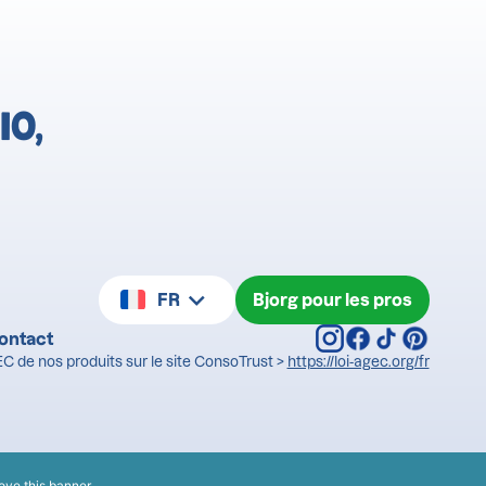
IO,
FR
Bjorg pour les pros
ontact
C de nos produits sur le site ConsoTrust >
https://loi-agec.org/fr
ove this banner
.