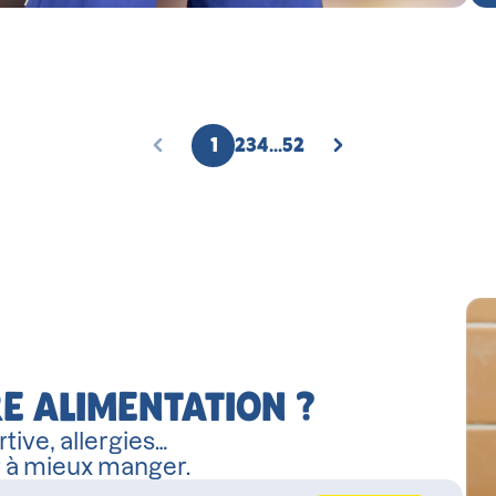
1
2
3
4
...
52
PAGE
PAGE
PAGE
PAGE
PAGE
E ALIMENTATION ?
tive, allergies…
r à mieux manger.