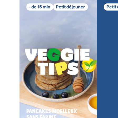
- de 15 min
Petit déjeuner
Petit
PANCAKES MOELLEUX
SANS FARINE