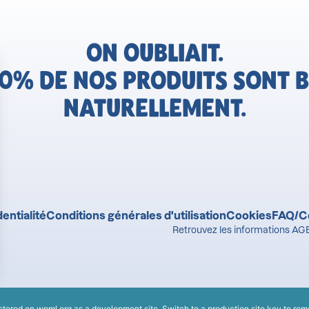
ON OUBLIAIT.
0% DE NOS PRODUITS SONT B
NATURELLEMENT.
entialité
Conditions générales d'utilisation
Cookies
FAQ/C
Retrouvez les informations AGE
istered on
wpml.org
as a development site. Switch to a production site key to
rem