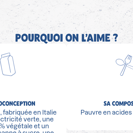
POURQUOI ON L’AIME ?
OCONCEPTION
SA COMPOS
 fabriquée en Italie
Pauvre en acides 
lectricité verte, une
% végétale et un
anne à sucre, une