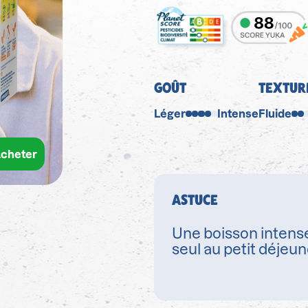
GOÛT
TEXTUR
Léger
Intense
Fluide
cheter
ASTUCE
Une boisson intense
seul au petit déjeun