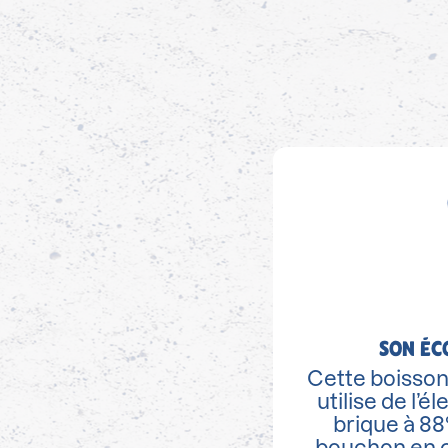
SON ÉC
Cette boisson,
utilise de l’é
brique à 88
bouchon en c