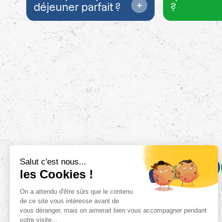
déjeuner parfait ?
?
10