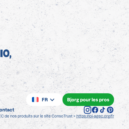
IO,
FR
Bjorg pour les pros
ontact
C de nos produits sur le site ConsoTrust >
https://loi-agec.org/fr