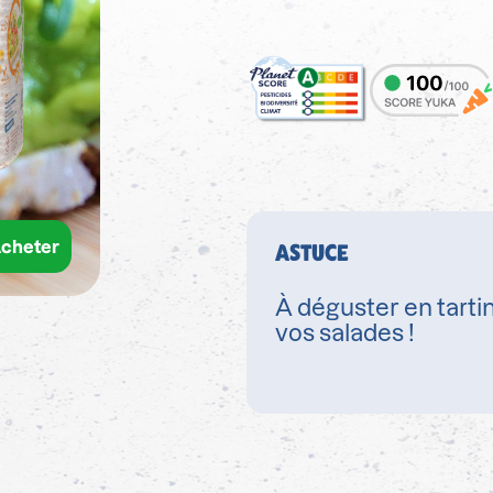
cheter
ASTUCE
À déguster en tart
vos salades !