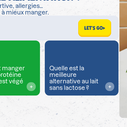
tive, allergies…
r à mieux manger.
LET'S GO
 manger
Quelle est la
protéine
meilleure
est végé
alternative au lait
sans lactose ?