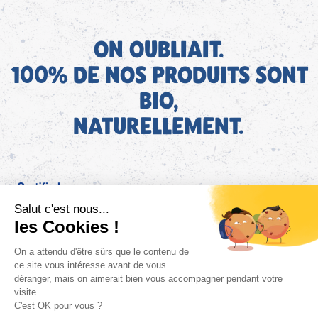
ON OUBLIAIT.
100% DE NOS PRODUITS SONT
BIO,
NATURELLEMENT.
FR
Bjorg pour les pros
Instagram
Facebook
Tiktok
Pinterest
Mentions légales
Politique de confidentialité
Conditions générales d'utilisation
Cookies
Retrouvez les informations AGEC de nos produits sur le site
FAQ/Contact
ConsoTrust >
https://loi-agec.org/fr