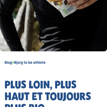
Blog
>
Bjorg to be athlete
PLUS LOIN, PLUS
HAUT ET TOUJOURS