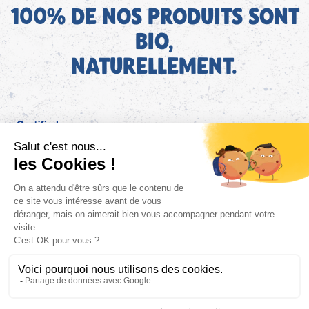
100% DE NOS PRODUITS SONT
BIO,
NATURELLEMENT.
FR
Bjorg pour les pros
Instagram
Facebook
Tiktok
Pinterest
Mentions légales
Politique de confidentialité
Conditions générales d'utilisation
Cookies
Retrouvez les informations AGEC de nos produits sur le site
FAQ/Contact
ConsoTrust >
https://loi-agec.org/fr