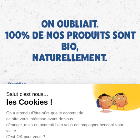
ON OUBLIAIT.
100% DE NOS PRODUITS SONT
BIO,
NATURELLEMENT.
FR
Bjorg pour les pros
Instagram
Facebook
Tiktok
Pinterest
Mentions légales
Politique de confidentialité
Conditions générales d'utilisation
Cookies
Retrouvez les informations AGEC de nos produits sur le site
FAQ/Contact