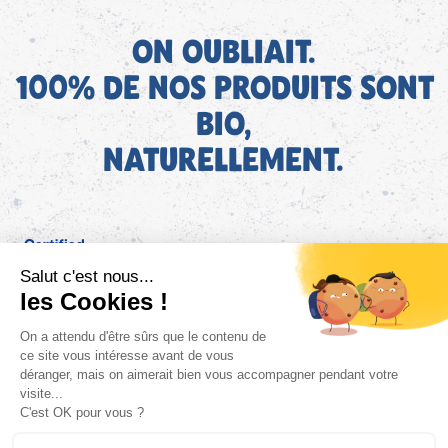
ON OUBLIAIT.
100% DE NOS PRODUITS SONT
BIO,
NATURELLEMENT.
FR
Bjorg pour les pros
Instagram
Facebook
Tiktok
Pinterest
Mentions légales
Politique de confidentialité
Conditions générales d'utilisation
Cookies
Retrouvez les informations AGEC de nos produits sur le site
FAQ/Contact
ConsoTrust >
https://loi-agec.org/fr