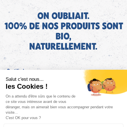
ON OUBLIAIT.
100% DE NOS PRODUITS SONT
BIO,
NATURELLEMENT.
FR
Bjorg pour les pros
Instagram
Facebook
Tiktok
Pinterest
Mentions légales
Politique de confidentialité
Conditions générales d'utilisation
Cookies
Retrouvez les informations AGEC de nos produits sur le site
FAQ/Contact
ConsoTrust >
https://loi-agec.org/fr