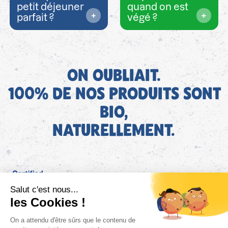
petit déjeuner
quand on est
parfait ?
végé ?
ON OUBLIAIT.
100% DE NOS PRODUITS SONT
BIO,
NATURELLEMENT.
FR
Bjorg pour les pros