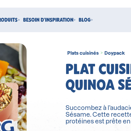
RODUITS
BESOIN D'INSPIRATION
BLOG
Plats cuisinés
Doypack
>
PLAT CUIS
QUINOA S
Succombez à l’audaci
Sésame. Cette recett
protéines est prête en