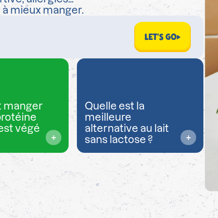
r à mieux manger.
LET'S GO
 manger
Quelle est la
protéine
meilleure
est végé
alternative au lait
sans lactose ?