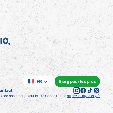
IO,
FR
Bjorg pour les pros
ontact
C de nos produits sur le site ConsoTrust >
https://loi-agec.org/fr