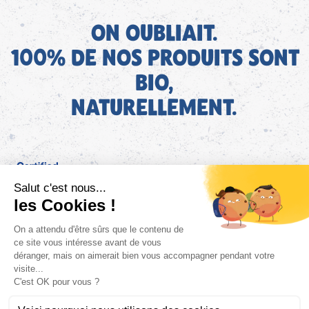
ON OUBLIAIT.
100% DE NOS PRODUITS SONT
BIO,
NATURELLEMENT.
FR
Bjorg pour les pros
Instagram
Facebook
Tiktok
Pinterest
Mentions légales
Politique de confidentialité
Conditions générales d'utilisation
Cookies
Retrouvez les informations AGEC de nos produits sur le site
FAQ/Contact
ConsoTrust >
https://loi-agec.org/fr