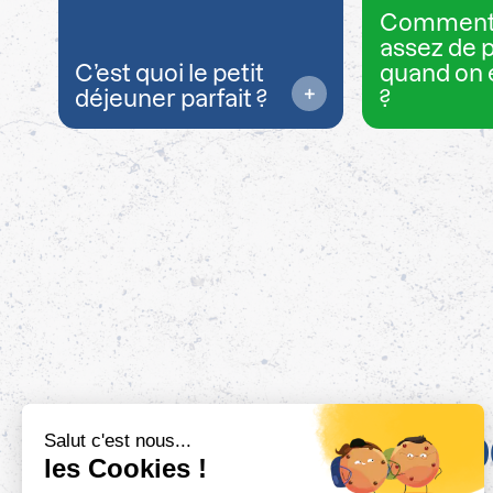
Comment
assez de 
C’est quoi le petit
quand on 
déjeuner parfait ?
?
10