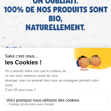
ON OUBLIAIT.
100% DE NOS PRODUITS SONT
BIO,
NATURELLEMENT.
FR
Bjorg pour les pros
Instagram
Facebook
Tiktok
Pinterest
Mentions légales
Politique de confidentialité
Conditions générales d'utilisation
Cookies
Retrouvez les informations AGEC de nos produits sur le site
FAQ/Contact
ConsoTrust >
https://loi-agec.org/fr