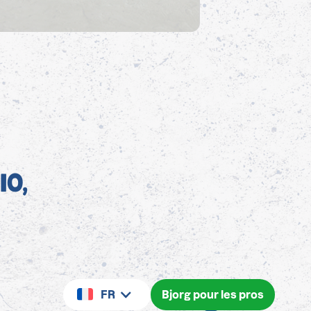
IO,
FR
Bjorg pour les pros