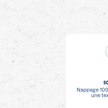
S
Nappage 100
une tex