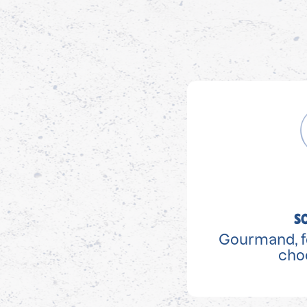
S
Gourmand, f
choc