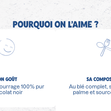
POURQUOI ON L’AIME ?
ON GOÛT
SA COMPOS
ourrage 100% pur
Au blé complet, 
olat noir
palme et source