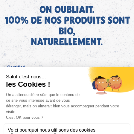
ON OUBLIAIT.
100% DE NOS PRODUITS SONT
BIO,
NATURELLEMENT.
FR
Bjorg pour les pros
Instagram
Facebook
Tiktok
Pinterest
Mentions légales
Politique de confidentialité
Conditions générales d'utilisation
Cookies
Retrouvez les informations AGEC de nos produits sur le site
FAQ/Contact
ConsoTrust >
https://loi-agec.org/fr