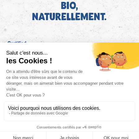
BIO,
NATURELLEMENT.
FR
Bjorg pour les pros
Instagram
Facebook
Tiktok
Pinterest
Mentions légales
Politique de confidentialité
Conditions générales d'utilisation
Cookies
Retrouvez les informations AGEC de nos produits sur le site
FAQ/Contact
ConsoTrust >
https://loi-agec.org/fr
This site is registered on
wpml.org
as a development site. Switch to a production
site key to
remove this banner
.