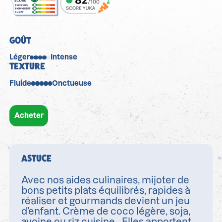
GOÛT
Léger
Intense
TEXTURE
Fluide
Onctueuse
Acheter
ASTUCE
Avec nos aides culinaires, mijoter de
bons petits plats équilibrés, rapides à
réaliser et gourmands devient un jeu
d’enfant. Crème de coco légère, soja,
avoine ou riz cuisine… Elles apportent