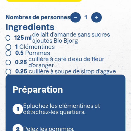
Nombres de personnes
1
Ingredients
de lait d’amande sans sucres
125
ml
ajoutés Bio Bjorg
1
Clémentines
0.5
Pommes
cuillère à café d’eau de fleur
0.25
d’oranger
0.25
cuillère à soupe de sirop d’agave
Préparation
Epluchez les clémentines et
détachez-les quartiers.
Pelez les pommes.