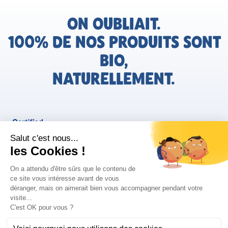
ON OUBLIAIT.
100% DE NOS PRODUITS SONT
BIO,
NATURELLEMENT.
FR
Bjorg pour les pros
Instagram
Facebook
Tiktok
Pinterest
Mentions légales
Politique de confidentialité
Conditions générales d'utilisation
Cookies
Retrouvez les informations AGEC de nos produits sur le site
FAQ/Contact
ConsoTrust >
https://loi-agec.org/fr