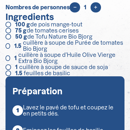
Nombres de personnes
1
Ingredients
100
g
de pois mange-tout
75
g
de tomates cerises
50
g
de Tofu Nature Bio Bjorg
cuillère à soupe de Purée de tomates
1.5
Bio Bjorg
cuillère à soupe d’Huile Olive Vierge
1
Extra Bio Bjorg
1
cuillère à soupe de sauce de soja
1.5
feuilles de basilic
Préparation
Lavez le pavé de tofu et coupez le
en petits dés.