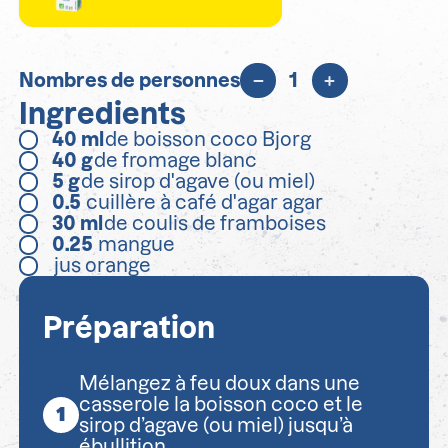
Nombres de personnes
1
Ingredients
40
ml
de boisson coco Bjorg
40
g
de fromage blanc
5
g
de sirop d'agave (ou miel)
0.5
cuillère à café d'agar agar
30
ml
de coulis de framboises
0.25
mangue
jus orange
Préparation
Mélangez à feu doux dans une
casserole la boisson coco et le
sirop d’agave (ou miel) jusqu’à
ébullition.