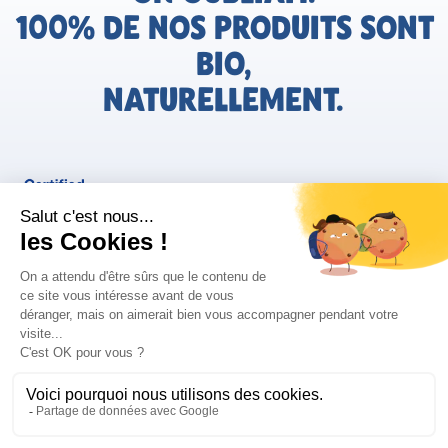
100% DE NOS PRODUITS SONT
BIO,
NATURELLEMENT.
FR
Bjorg pour les pros
Instagram
Facebook
Tiktok
Pinterest
Mentions légales
Politique de confidentialité
Conditions générales d'utilisation
Cookies
Retrouvez les informations AGEC de nos produits sur le site
FAQ/Contact
ConsoTrust >
https://loi-agec.org/fr