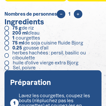
Nombres de personnes
1
Ingredients
75
g
de riz
200
ml
d’eau
1
courgettes
75
ml
de soja cuisine fluide Bjorg
0.25
gousse d’ail
herbes hachées : persil, basilic ou
ciboulette
huile d'olive vierge extra Bjorg
Sel, poivre
Préparation
Lavez les courgettes, coupez les
bouts (n’épluchez pas les
courgettes) et coupez-les en