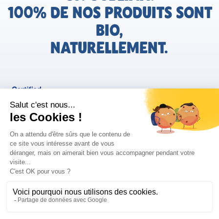
100% DE NOS PRODUITS SONT
BIO,
NATURELLEMENT.
FR
Bjorg pour les pros
Instagram
Facebook
Tiktok
Pinterest
Mentions légales
Politique de confidentialité
Conditions générales d'utilisation
Cookies
Retrouvez les informations AGEC de nos produits sur le site
FAQ/Contact
ConsoTrust >
https://loi-agec.org/fr