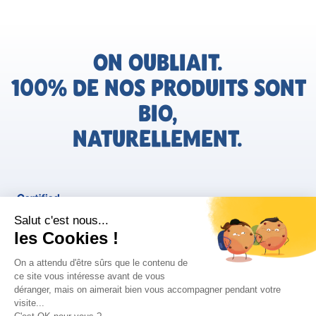
ON OUBLIAIT.
100% DE NOS PRODUITS SONT
BIO,
NATURELLEMENT.
FR
Bjorg pour les pros
Instagram
Facebook
Tiktok
Pinterest
Mentions légales
Politique de confidentialité
Conditions générales d'utilisation
Cookies
Retrouvez les informations AGEC de nos produits sur le site