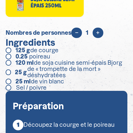
ÉPAIS 250ML
Nombres de personnes
1
Ingredients
125
g
de courge
0.25
poireau
120
ml
de soja cuisine semi-épais Bjorg
de « trompette de la mort »
25
g
déshydratées
25
ml
de vin blanc
Sel / poivre
Préparation
Découpez la courge et le poireau