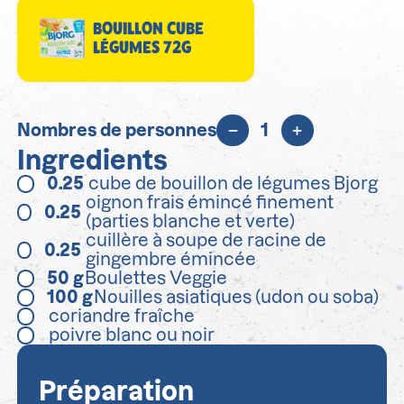
BOUILLON CUBE
LÉGUMES 72G
Nombres de personnes
1
Ingredients
0.25
cube de bouillon de légumes Bjorg
oignon frais émincé finement
0.25
(parties blanche et verte)
cuillère à soupe de racine de
0.25
gingembre émincée
50
g
Boulettes Veggie
100
g
Nouilles asiatiques (udon ou soba)
coriandre fraîche
poivre blanc ou noir
Préparation