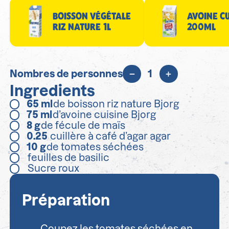
BOISSON VÉGÉTALE
AVOINE CU
RIZ NATURE 1L
200ML
Nombres de personnes
1
Ingredients
65
ml
de boisson riz nature Bjorg
75
ml
d’avoine cuisine Bjorg
8
g
de fécule de maïs
0.25
cuillère à café d’agar agar
10
g
de tomates séchées
feuilles de basilic
Sucre roux
Préparation
Coupez les tomates séchées en