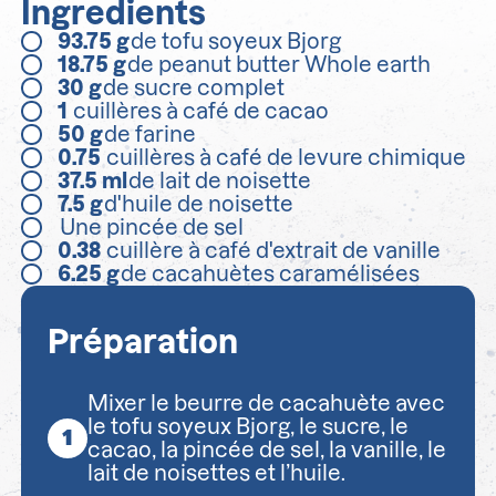
Ingredients
93.75
g
de tofu soyeux Bjorg
18.75
g
de peanut butter Whole earth
30
g
de sucre complet
1
cuillères à café de cacao
50
g
de farine
0.75
cuillères à café de levure chimique
37.5
ml
de lait de noisette
7.5
g
d'huile de noisette
Une pincée de sel
0.38
cuillère à café d'extrait de vanille
6.25
g
de cacahuètes caramélisées
Préparation
Mixer le beurre de cacahuète avec
le tofu soyeux Bjorg, le sucre, le
cacao, la pincée de sel, la vanille, le
lait de noisettes et l’huile.