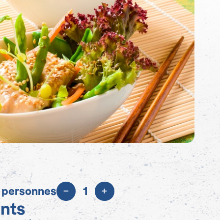
 personnes
1
ents