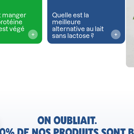
 manger
Quelle est la
protéine
meilleure
est végé
alternative au lait
sans lactose ?
ON OUBLIAIT.
0% DE NOS PRODUITS SONT B