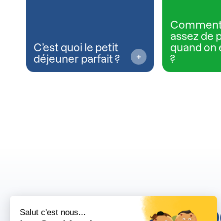
Comment
assez de 
C’est quoi le petit
quand on 
déjeuner parfait ?
?
10