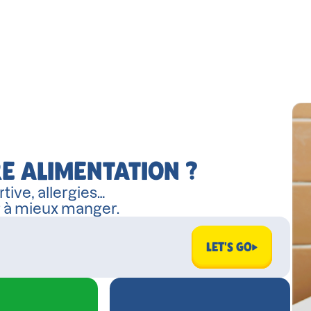
E ALIMENTATION ?
tive, allergies…
r à mieux manger.
LET'S GO