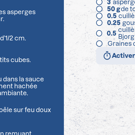
3
asperg
50
g
de t
des asperges
0.5
cuill
r.
0.25
gous
cuillè
0.5
Bjorg
d’1/2 cm.
Graines 
Activer
tits cubes.
u dans la sauce
lement hachée
ambiante.
poêle sur feu doux
 en remuant