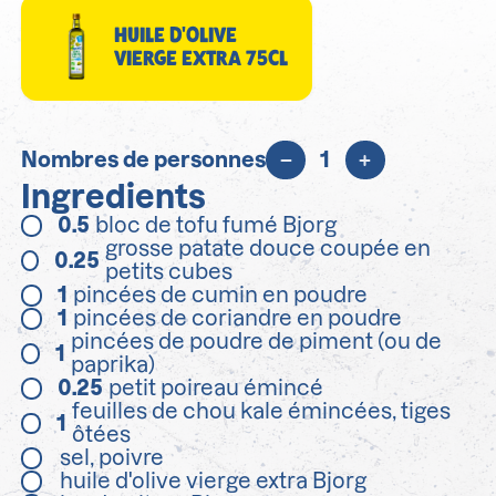
HUILE D'OLIVE
VIERGE EXTRA 75CL
Nombres de personnes
1
Ingredients
0.5
bloc de tofu fumé Bjorg
grosse patate douce coupée en
0.25
petits cubes
1
pincées de cumin en poudre
1
pincées de coriandre en poudre
pincées de poudre de piment (ou de
1
paprika)
0.25
petit poireau émincé
feuilles de chou kale émincées, tiges
1
ôtées
sel, poivre
huile d'olive vierge extra Bjorg