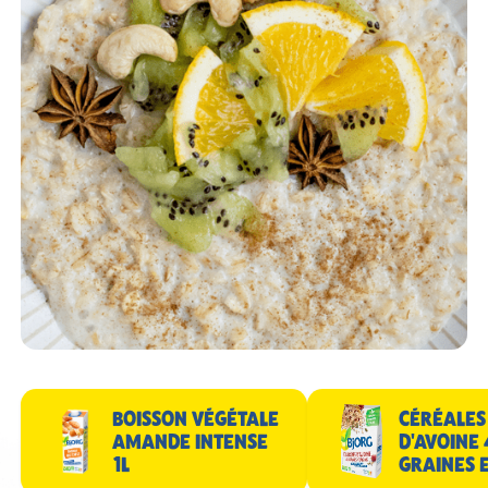
BOISSON VÉGÉTALE
CÉRÉALES
AMANDE INTENSE
D'AVOINE 
1L
GRAINES 
RAISINS 3