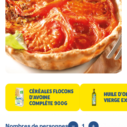
CÉRÉALES FLOCONS
HUILE D'O
D'AVOINE
VIERGE E
COMPLÈTE 900G
Nombres de personnes
1