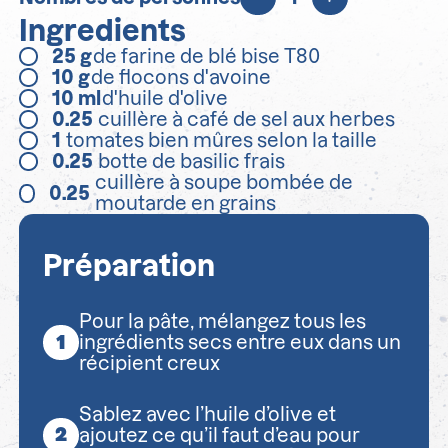
Ingredients
25
g
de farine de blé bise T80
10
g
de flocons d'avoine
10
ml
d'huile d'olive
0.25
cuillère à café de sel aux herbes
1
tomates bien mûres selon la taille
0.25
botte de basilic frais
cuillère à soupe bombée de
0.25
moutarde en grains
Préparation
Pour la pâte, mélangez tous les
ingrédients secs entre eux dans un
récipient creux
Sablez avec l’huile d’olive et
ajoutez ce qu’il faut d’eau pour