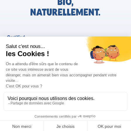
BIO,
NATURELLEMENT.
FR
Bjorg pour les pros
Instagram
Facebook
Tiktok
Pinterest
Mentions légales
Politique de confidentialité
Conditions générales d'utilisation
Cookies
Retrouvez les informations AGEC de nos produits sur le site
FAQ/Contact
ConsoTrust >
https://loi-agec.org/fr
This site is registered on
wpml.org
as a development site. Switch to a production
site key to
remove this banner
.