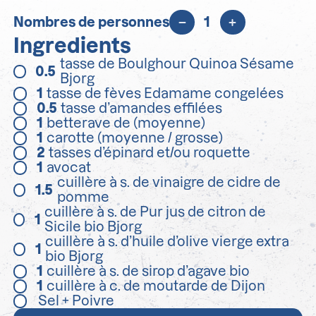
Nombres de personnes
1
Ingredients
tasse de Boulghour Quinoa Sésame
0.5
Bjorg
1
tasse de fèves Edamame congelées
0.5
tasse d’amandes effilées
1
betterave de (moyenne)
1
carotte (moyenne / grosse)
2
tasses d’épinard et/ou roquette
1
avocat
cuillère à s. de vinaigre de cidre de
1.5
pomme
cuillère à s. de Pur jus de citron de
1
Sicile bio Bjorg
cuillère à s. d’huile d’olive vierge extra
1
bio Bjorg
1
cuillère à s. de sirop d’agave bio
1
cuillère à c. de moutarde de Dijon
Sel + Poivre