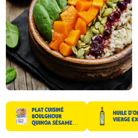
PLAT CUISINÉ
HUILE D'O
BOULGHOUR
VIERGE E
QUINOA SÉSAME
250G