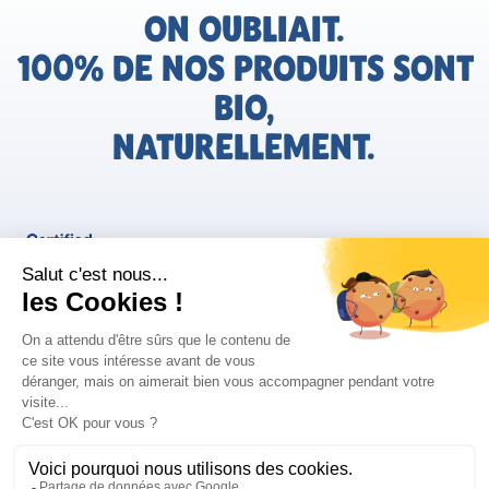
ON OUBLIAIT.
100% DE NOS PRODUITS SONT
BIO,
NATURELLEMENT.
FR
Bjorg pour les pros
Instagram
Facebook
Tiktok
Pinterest
Mentions légales
Politique de confidentialité
Conditions générales d'utilisation
Cookies
Retrouvez les informations AGEC de nos produits sur le site
FAQ/Contact
ConsoTrust >
https://loi-agec.org/fr