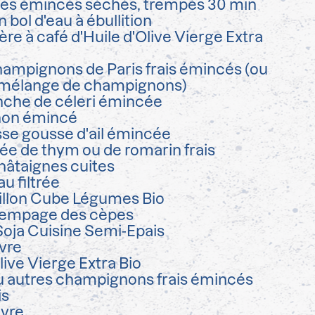
es émincés séchés, trempés 30 min
 bol d'eau à ébullition
lère à café d'Huile d'Olive Vierge Extra
hampignons de Paris frais émincés (ou
 mélange de champignons)
nche de céleri émincée
non émincé
se gousse d'ail émincée
ée de thym ou de romarin frais
hâtaignes cuites
au filtrée
illon Cube Légumes Bio
rempage des cèpes
Soja Cuisine Semi-Epais
ivre
live Vierge Extra Bio
 autres champignons frais émincés
is
ivre