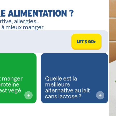
E ALIMENTATION ?
tive, allergies…
r à mieux manger.
LET'S GO
 manger
Quelle est la
protéine
meilleure
est végé
alternative au lait
sans lactose ?