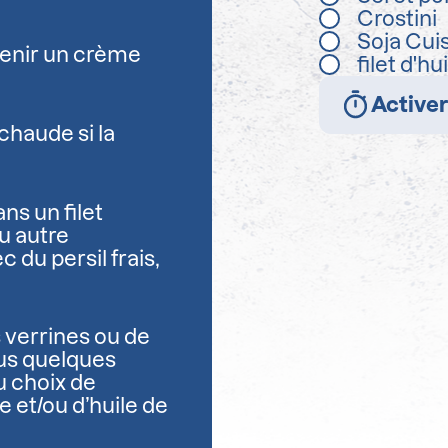
Crostini
Soja Cui
tenir un crème
filet d'hu
Activer
chaude si la
ans un filet
u autre
du persil frais,
 verrines ou de
sus quelques
u choix de
ne et/ou d’huile de