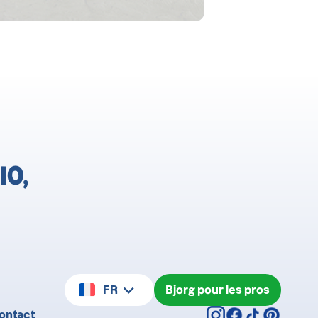
IO,
FR
Bjorg pour les pros
ontact