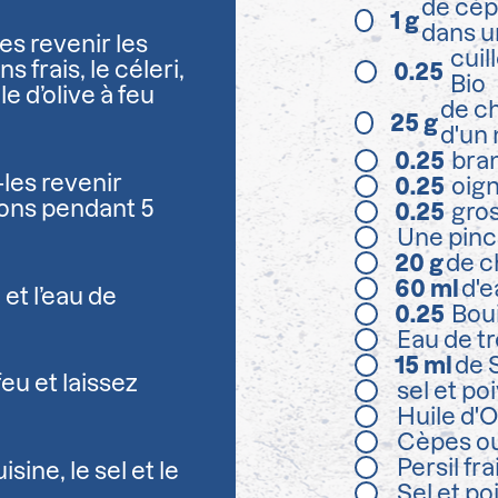
de cèp
1
g
dans un
es revenir les
cuil
frais, le céleri,
0.25
Bio
ile d’olive à feu
de c
25
g
d'un
0.25
bra
-les revenir
0.25
oig
ons pendant 5
0.25
gros
Une pinc
20
g
de c
60
ml
d'e
 et l’eau de
0.25
Bou
Eau de t
15
ml
de 
eu et laissez
sel et po
Huile d'O
Cèpes ou
Persil fra
sine, le sel et le
Sel et po