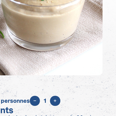
 personnes
1
ents